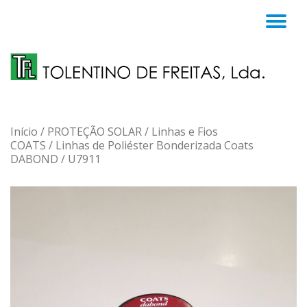
TO
Skip
to
NA
content
Início
/
PROTEÇÃO SOLAR
/
Linhas e Fios
COATS
/
Linhas de Poliéster Bonderizada Coats
DABOND
/ U7911