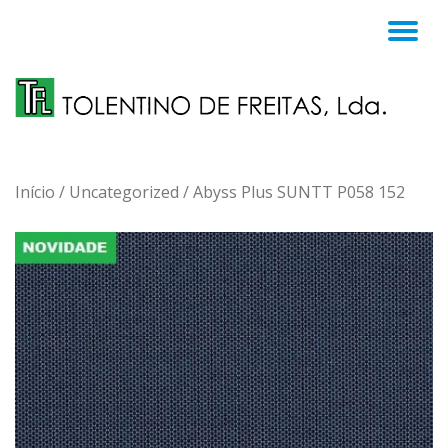
TO
Skip
to
NA
content
Início
/
Uncategorized
/ Abyss Plus SUNTT P058 152