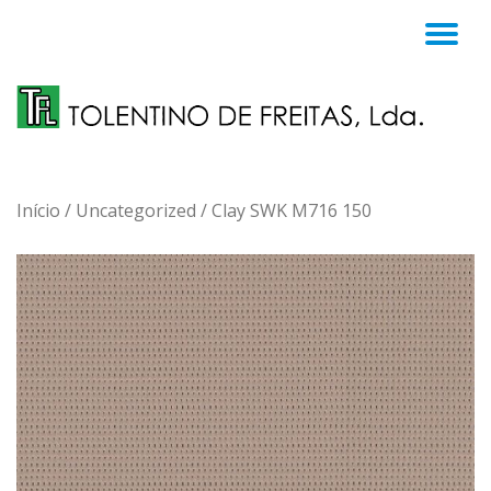
TO
Skip
to
NA
content
Início
/
Uncategorized
/ Clay SWK M716 150