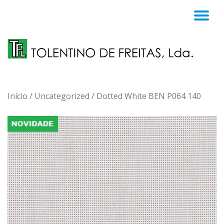
TO
Skip
to
NA
content
Início
/
Uncategorized
/ Dotted White BEN P064 140