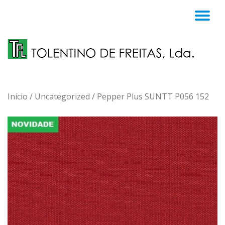
TO
Skip
to
NA
content
Início
/
Uncategorized
/ Pepper Plus SUNTT P056 152