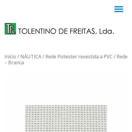
TO
Skip
to
NA
content
Início
/
NÁUTICA
/
Rede Poliester revestida a PVC
/ Rede
– Branca