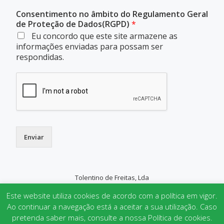
Consentimento no âmbito do Regulamento Geral
de Proteção de Dados(RGPD)
*
Eu concordo que este site armazene as
informações enviadas para possam ser
respondidas.
Enviar
Tolentino de Freitas, Lda
SECONDARY
Este website utiliza cookies de acordo com a política em vigor.
MENU
Ao continuar a navegação está a aceitar a sua utilização. Caso
pretenda saber mais, consulte a nossa Política de cookies.
Parallax One
powered by
WordPress