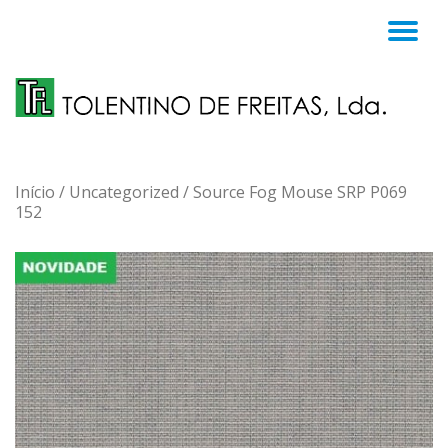
TO
Skip
to
NA
content
Início
/
Uncategorized
/ Source Fog Mouse SRP P069
152